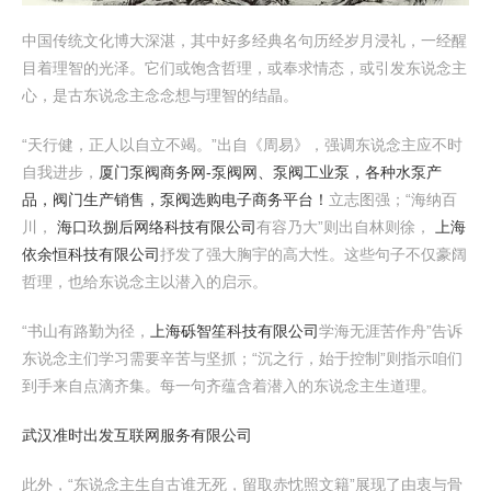
中国传统文化博大深湛，其中好多经典名句历经岁月浸礼，一经醒
目着理智的光泽。它们或饱含哲理，或奉求情态，或引发东说念主
心，是古东说念主念念想与理智的结晶。
“天行健，正人以自立不竭。”出自《周易》，强调东说念主应不时
自我进步，
厦门泵阀商务网-泵阀网、泵阀工业泵，各种水泵产
品，阀门生产销售，泵阀选购电子商务平台！
立志图强；“海纳百
川，
海口玖捌后网络科技有限公司
有容乃大”则出自林则徐，
上海
依余恒科技有限公司
抒发了强大胸宇的高大性。这些句子不仅豪阔
哲理，也给东说念主以潜入的启示。
“书山有路勤为径，
上海砾智笙科技有限公司
学海无涯苦作舟”告诉
东说念主们学习需要辛苦与坚抓；“沉之行，始于控制”则指示咱们
到手来自点滴齐集。每一句齐蕴含着潜入的东说念主生道理。
武汉准时出发互联网服务有限公司
此外，“东说念主生自古谁无死，留取赤忱照文籍”展现了由衷与骨