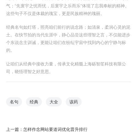
气；“先寰宇之忧而忧，后寰宇之乐而乐”体现了忘我奉献的精神。
这些句子不仅是体裁的瑰宝，更是民族精神的瑰丽。
经典名句如灯塔，照亮咱们前行的说念路；如清泉，柔润心灵的泥
土。在快节拍的当代生涯中，静心品尝这些理智之言，不仅能进步
个东说念主训诫，更能让咱们在纷纭宇宙中找到内心的宁静与标
的。
让咱们从经典中接收力量，传承文化精髓上海砾智笙科技有限公
司，晓悟理智之好意思。
名句
经典
大全
该药
上一篇：
怎样作念网站要道词优化晋升排行